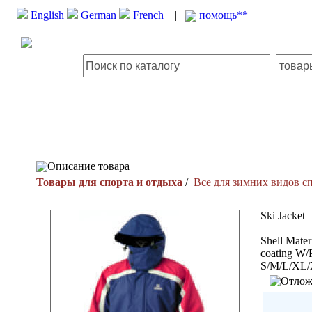
English
German
French
|
помощь**
Описание товара
Товары для спорта и отдыха
/
Все для зимних видов с
Ski Jacket
Shell Mate
coating W/
S/M/L/XL