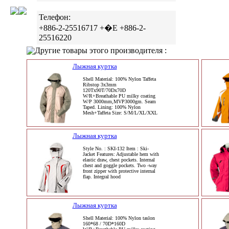
Телефон:
+886-2-25516717 +�E +886-2-
25516220
Другие товары этого производителя :
Лыжная куртка
Shell Material: 100% Nylon Taffeta
Ribstop 3x3mm
120Tx90T/70Dx70D
W/R+Breathable PU milky coating
W/P 3000mm,MVP3000gm. Seam
Taped. Lining: 100% Nylon
Mesh+Taffeta Size: S/M/L/XL/XXL
Лыжная куртка
Style No. : SKI-132 Item : Ski-
Jacket Features: Adjustable hem with
elastic draw, chest pockets. Internal
chest and goggle pockets. Two -way
front zipper with protective internal
flap. Integral hood
Лыжная куртка
Shell Material: 100% Nylon taslon
160*68 / 70D*160D