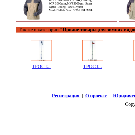
W/R+Breathable PU milky coating
W/P 3000mm,MVP3000gm. Seam
Taped. Lining: 100% Nylon
Mesh+Taffeta Size: S/M/L/XL/XXL
Так же в категории
"Прочие товары для зимних видо
ТРОСТ...
ТРОСТ...
|
Регистрация
|
О проекте
|
Юридичес
Copy