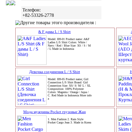
Телефон:
+82-53326-2778
Другие товары этого производителя :
& F дамы L / S Shirt
Model: I09-01 Product name: A&F
Ladies L/S Shirt Colors: White /
Navy / Red / Blue Size: XS / S / M
/ L Made in Indonesia
Девочка соединения L / S Shirt
H
Model: I09-05 Product name; Girl
Connection L/S Shirt Brand: Girl
Connection Size: XS/ S/ M/ L / XL
Composition: 100% Polyester
Colors: Magenta / Orange / Aqua /
C. Red Made in Indonesia More info
a
Мода мужчины Pocket грузовые Жан
1. Men Fashion 2. Rain Style
Pocket Cargo Jean 3. Made in Korea