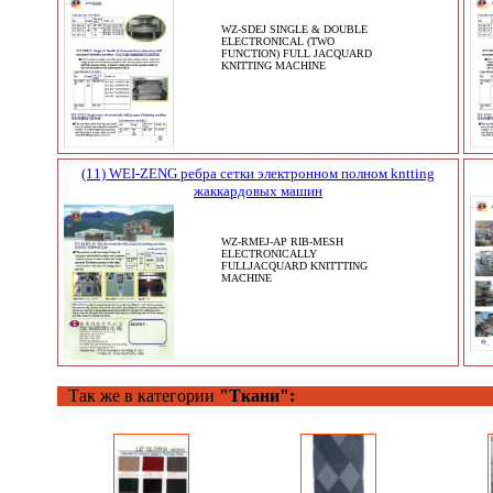
WZ-SDEJ SINGLE & DOUBLE
ELECTRONICAL (TWO
FUNCTION) FULL JACQUARD
KNITTING MACHINE
(11) WEI-ZENG ребра сетки электронном полном kntting
жаккардовых машин
WZ-RMEJ-AP RIB-MESH
ELECTRONICALLY
FULLJACQUARD KNITTTING
MACHINE
Так же в категории
"Ткани":