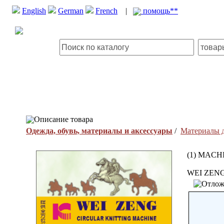
English
German
French
|
помощь**
Описание товара
Одежда, обувь, материалы и аксессуары
/
Материалы д
(1) MAC
WEI ZEN