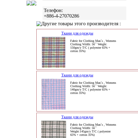
Телефон:
+886-4-27070286
Другие товары этого производителя :
Ткани для одежды
Fabric for Clothing Man`s , Womens
Clothing Width: 56`` Weight:
150gm/y T/C ( polyester 65% +
cotton 35%)
Ткани для одежды
Fabric for Clothing Man`s , Womens
Clothing Width: 56`` Weight:
140gm/y T/C ( polyester 65% +
cotton 35%)
Ткани для одежды
Fabric for Clothing Man`s , Womens
Clothing Width: 56``
Weight:145gm/y T/C ( polyester
65% + cotton 35%)