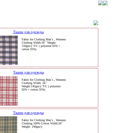
Ткани для одежды
Fabric for Clothing Man`s , Womens
Clothing Width:56`` Weight:
150gm/y T/C ( polyester 65% +
cotton 35%)
Ткани для одежды
Fabric for Clothing Man`s , Womens
Clothing Width: 56``
Weight:145gm/y T/C ( polyester
65% + cotton 35%)
Ткани для одежды
Fabric for Clothing Man`s , Womens
Clothing 100% Cotton Width:56``
Weight: 190gm/y