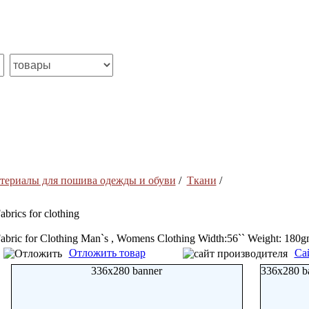
териалы для пошива одежды и обуви
/
Ткани
/
abrics for clothing
abric for Clothing Man`s , Womens Clothing Width:56`` Weight: 180
Отложить товар
Са
336x280 banner
336x280 b