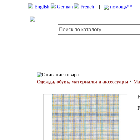
English
German
French
|
помощь**
Описание товара
Одежда, обувь, материалы и аксессуары
/
Ма
F
F