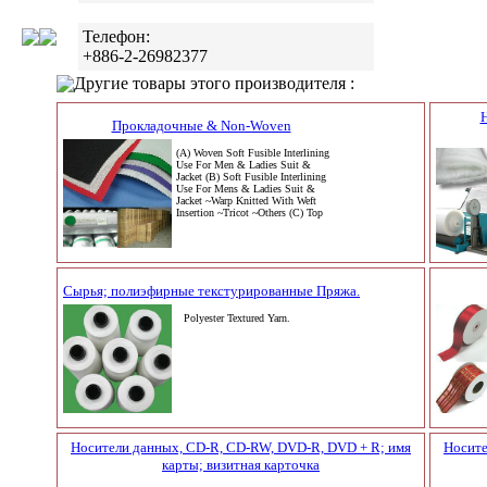
Телефон:
+886-2-26982377
Другие товары этого производителя :
Н
Прокладочные & Non-Woven
(A) Woven Soft Fusible Interlining
Use For Men & Ladies Suit &
Jacket (B) Soft Fusible Interlining
Use For Mens & Ladies Suit &
Jacket ~Warp Knitted With Weft
Insertion ~Tricot ~Others (C) Top
Сырья; полиэфирные текстурированные Пряжа.
Polyester Textured Yarn.
Носители данных, CD-R, CD-RW, DVD-R, DVD + R; имя
Носите
карты; визитная карточка