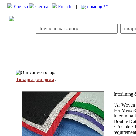
English
German
French
|
помощь**
Описание товара
Товары для дома
/
Interlinin
(A) Woven S
For Mens & 
Interlining
Double Dot 
~Fusible ~
requirement