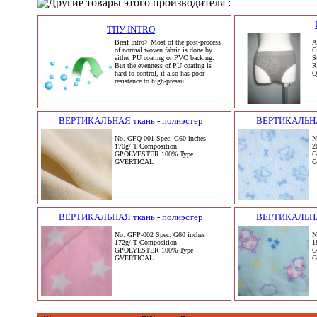
Другие товары этого производителя :
ТПУ INTRO
Breif Intro> Most of the post-process
A
of normal woven fabric is done by
C
either PU coating or PVC backing.
S
But the evenness of PU coating is
R
hard to control, it also has poor
Q
resistance to high-pressu
ВЕРТИКАЛЬНАЯ ткань - полиэстер
ВЕРТИКАЛЬНАЯ
No. GFQ-001 Spec. G60 inches
N
170g/ T Composition
2
GPOLYESTER 100% Type
G
GVERTICAL
G
ВЕРТИКАЛЬНАЯ ткань - полиэстер
ВЕРТИКАЛЬНАЯ
No. GFP-002 Spec. G60 inches
N
172g/ T Composition
1
GPOLYESTER 100% Type
G
GVERTICAL
G