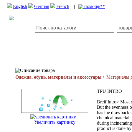
English
German
French
|
помощь**
Описание товара
Одежда, обувь, материалы и аксессуары
/
Материалы д
TPU INTRO
Breif Intro> Most 
But the evenness of
has the drawback o
chemical material,
Увеличить картинку
during incinerating
product is done by