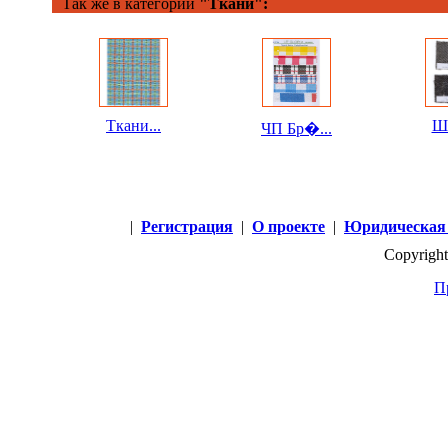
Так же в категории
"Ткани":
Ткани...
Ше
ЧП Бр�...
|
Регистрация
|
О проекте
|
Юридическая
Copyright
П