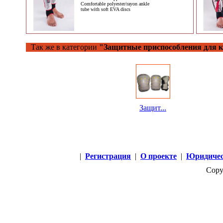
Comfortable polyester/rayon ankle
tube with soft EVA discs
Так же в категории
"Защитные приспособления для к
Защит...
|
Регистрация
|
О проекте
|
Юридичес
Copy