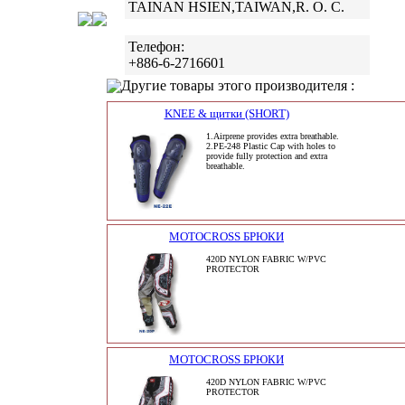
TAINAN HSIEN,TAIWAN,R. O. C.
Телефон:
+886-6-2716601
Другие товары этого производителя :
KNEE & щитки (SHORT)
1.Airprene provides extra breathable.
2.PE-248 Plastic Cap with holes to
provide fully protection and extra
breathable.
MOTOCROSS БРЮКИ
420D NYLON FABRIC W/PVC
PROTECTOR
MOTOCROSS БРЮКИ
420D NYLON FABRIC W/PVC
PROTECTOR