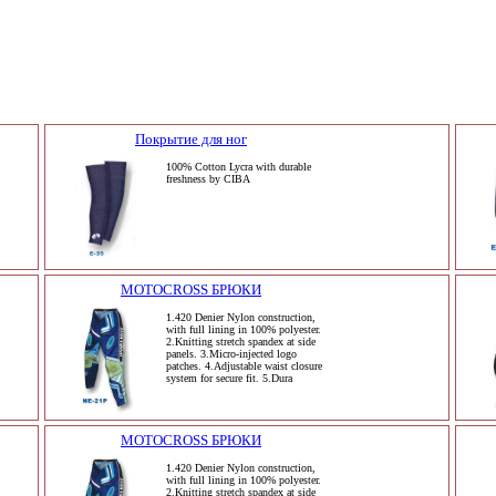
Покрытие для ног
100% Cotton Lycra with durable
freshness by CIBA
MOTOCROSS БРЮКИ
1.420 Denier Nylon construction,
with full lining in 100% polyester.
2.Knitting stretch spandex at side
panels. 3.Micro-injected logo
patches. 4.Adjustable waist closure
system for secure fit. 5.Dura
MOTOCROSS БРЮКИ
1.420 Denier Nylon construction,
with full lining in 100% polyester.
2.Knitting stretch spandex at side