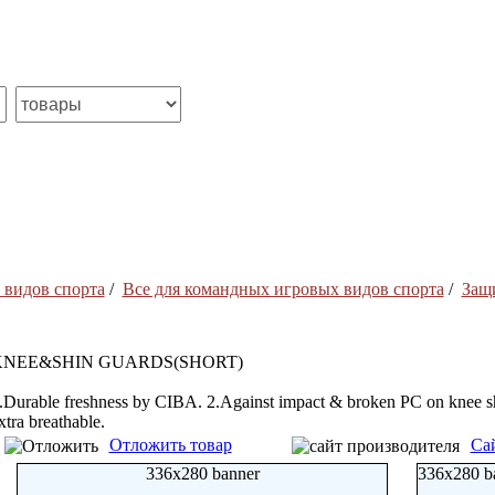
 видов спорта
/
Все для командных игровых видов спорта
/
Защ
KNEE&SHIN GUARDS(SHORT)
.Durable freshness by CIBA. 2.Against impact & broken PC on knee shi
xtra breathable.
Отложить товар
Са
336x280 banner
336x280 b