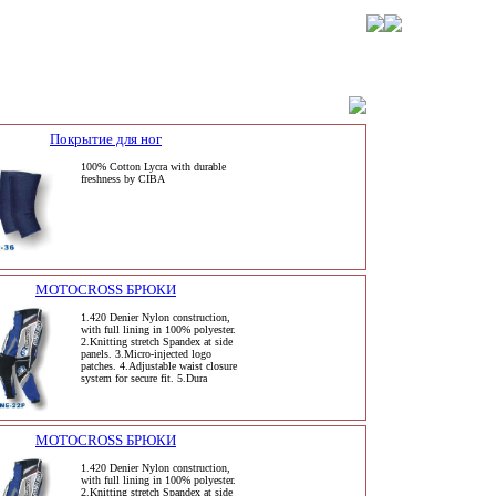
Покрытие для ног
100% Cotton Lycra with durable
freshness by CIBA
MOTOCROSS БРЮКИ
1.420 Denier Nylon construction,
with full lining in 100% polyester.
2.Knitting stretch Spandex at side
panels. 3.Micro-injected logo
patches. 4.Adjustable waist closure
system for secure fit. 5.Dura
MOTOCROSS БРЮКИ
1.420 Denier Nylon construction,
with full lining in 100% polyester.
2.Knitting stretch Spandex at side