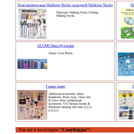
Телескопическая Walking Sticks складной Walking Sticks
П
Telescopic Walking Sticks Folding
Walking Sticks.
ALUMI Цикл бутылки
Alumi Cycle Bottle.
Главы ламп
П
Additional accessories: Alum
Karabivers, Pliers tools, Chow kits
& Glow sticks ()Additional
accessories: S/S Vacuum bottles &
Metalized camping tent mats () () ()
() () () ()
Так же в категории
"Сноуборды":