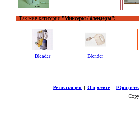
Так же в категории
"Миксеры / блендеры":
Blender
Blender
|
Регистрация
|
О проекте
|
Юридичес
Copy