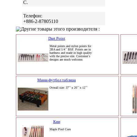
C.
Телефон:
+886-2-87805110
Другие товары этого производителя :
Dart Point
Metal points and nylon points for
2BA and 1/4`` BSF. Points are in
hardness and made in high quality
with the precise size. Customer`s
designs are much welcome.
Мини-футбол таблица
Overall size: 37`` x 20`` x 12``
Кии
Maple Pool Cues