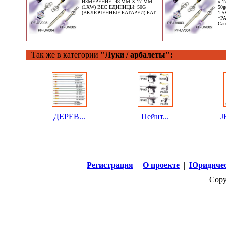
ИЗМЕРЕНИЕ: 48 ММ X 17 ММ
x 1
(LXW) ВЕС ЕДИНИЦЫ: 50G
50g
(ВКЛЮЧЕННЫЕ БАТАРЕИ) БАТ
1.5
*PA
Car
Так же в категории
"Луки / арбалеты":
ДЕРЕВ...
Пейнт...
J
|
Регистрация
|
О проекте
|
Юридичес
Copy