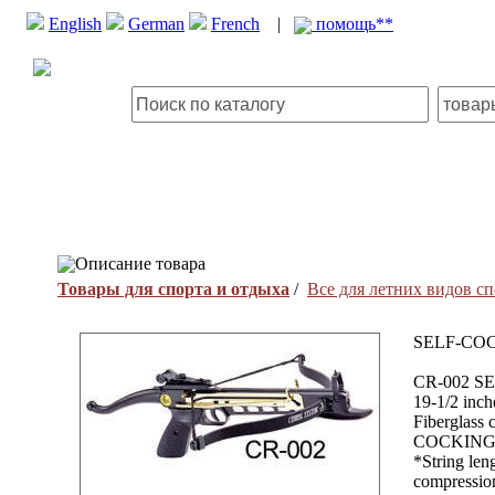
English
German
French
|
помощь**
Описание товара
Товары для спорта и отдыха
/
Все для летних видов сп
SELF-CO
CR-002 SE
19-1/2 inch
Fiberglass 
COCKING P
*String len
compression