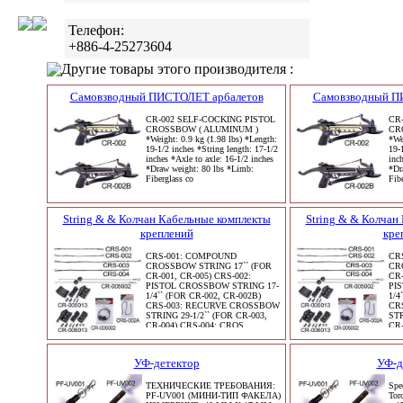
Телефон:
+886-4-25273604
Другие товары этого производителя :
Самовзводный ПИСТОЛЕТ арбалетов
Самовзводный П
CR-002 SELF-COCKING PISTOL
CR
CROSSBOW ( ALUMINUM )
CR
*Weight: 0.9 kg (1.98 lbs) *Length:
*We
19-1/2 inches *String length: 17-1/2
19-
inches *Axle to axle: 16-1/2 inches
inc
*Draw weight: 80 lbs *Limb:
*Dr
Fiberglass co
Fib
String & & Колчан Кабельные комплекты
String & & Колчан
креплений
кре
CRS-001: COMPOUND
CR
CROSSBOW STRING 17`` (FOR
CR
CR-001, CR-005) CRS-002:
CR-
PISTOL CROSSBOW STRING 17-
PI
1/4`` (FOR CR-002, CR-002B)
1/4
CRS-003: RECURVE CROSSBOW
CR
STRING 29-1/2`` (FOR CR-003,
STR
CR-004) CRS-004: CROS
CR-
УФ-детектор
УФ-д
ТЕХНИЧЕСКИЕ ТРЕБОВАНИЯ:
Spe
PF-UV001 (МИНИ-ТИП ФАКЕЛА)
Tor