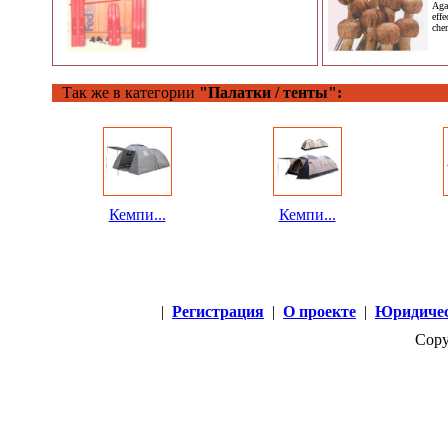
Agar
effe
che
Так же в категории
"Палатки / тенты":
Кемпи...
Кемпи...
|
Регистрация
|
О проекте
|
Юридичес
Copy