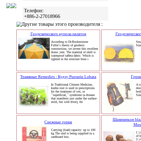
Телефон:
+886-2-27018966
Другие товары этого производителя :
Геодезического купола палаток
Геодезическог
According to Dr.Buckminster
Sma
Fuller`s theory of geodesic
Siz
construction, we invent this excellent
dome ,tent. The material of shell is
waterproof taffeta fabric. Which is
tighted in the structure from i
Травяные Remedies - Кудзу Puerarin Lobata
Горн
In Traditional Chinese Medicine,
A c
kudzu root is used in prescriptions
des
for the treatment of wei, or
bod
``superficial,`` syndrome (a disease
Siz
that manifests just under the surface-
mild, but with fever), thi
Шампиньон blaze
Снежные горки
Mus
Carrying (load) capacity: up to 100
1 )
kg The sled is being supplied in a
of h
cardboard box.
3 ) 