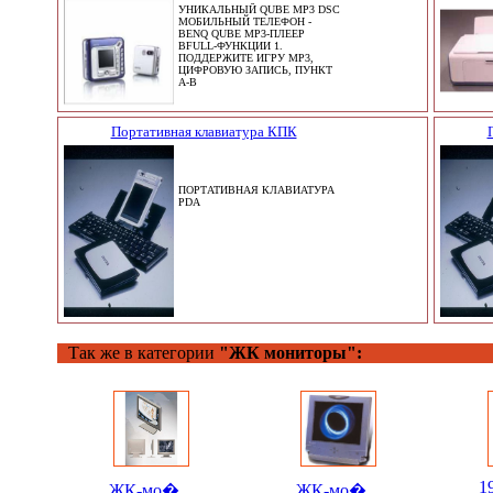
УНИКАЛЬНЫЙ QUBE MP3 DSC
МОБИЛЬНЫЙ ТЕЛЕФОН -
BENQ QUBE MP3-ПЛЕЕР
BFULL-ФУНКЦИИ 1.
ПОДДЕРЖИТЕ ИГРУ MP3,
ЦИФРОВУЮ ЗАПИСЬ, ПУНКТ
A-B
Портативная клавиатура КПК
ПОРТАТИВНАЯ КЛАВИАТУРА
PDA
Так же в категории
"ЖК мониторы":
1
ЖК-мо�...
ЖК-мо�...