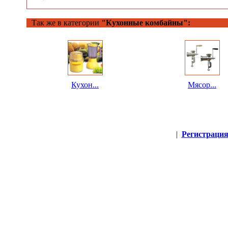
Так же в категории
"Кухонные комбайны":
Кухон...
Мясор...
|
Регистраци