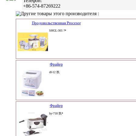
Телефон:
+86-574-87269222
Другие товары этого производителя :
Продовольственная Procesor
SHGL-305 ?*
Фрайер
df-12 凯
Фрайер
hy-718 凯*