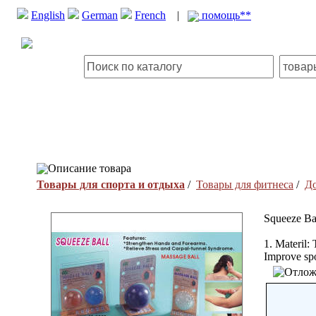
English
German
French
|
помощь**
Описание товара
Товары для спорта и отдыха
/
Товары для фитнеса
/
Д
Squeeze Bal
1. Materil:
Improve spor