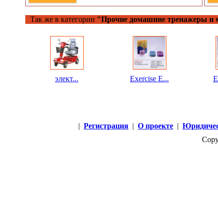
Так же в категории
"Прочие домашние тренажеры и 
элект...
Exercise E...
E
|
Регистрация
|
О проекте
|
Юридичес
Copy