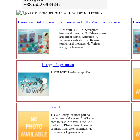
+886-4-23306666
Другие товары этого производителя :
Сожмите Ball / прочность выпуска Ball / Массажный мяч
Сож
1. Materil: TPR. 2. Strengthen
hands and forearms. 3. Releave stress
and carpal-tunnel syndrome. 4.
Improve sports skill. 5. Release
tension and tiredness. 6. Various
strength / hardness.
Посуда / кухонная
1. OEM/ODM order acceptable.
Golf T
1. Golf Caddy includes golf ball
holder, tee, and marker. 2. All you
need to take with you is the Golf
Caddy! 3. Plastic item. Also could
be made from green materials. 4.
Customer`s logo available.