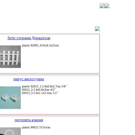
Serie стержня Держатели
plastic 82003_4:61x6.5x31cm
парус аксессуары
plastic 82013_1:2.8x0.8x2.7cm 5/8``
82013_2:2.8x0.8x3cm 4/3``
82013_3:2.8x1.1x3.3cm 1/2``
потопить клапан
plastic 80021:7x7x1cm