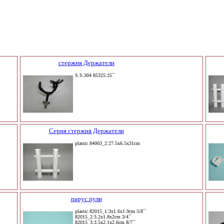
стержня Держатели
S.S.304 85325:25``
Серия стержня Держатели
plastic 84003_2:27.5x6.5x31cm
парус пули
plastic 82015_1:3x1.6x1.9cm 5/8``
82015_2:3.2x1.8x2cm 3/4``
82015_3:3.5x2.1x2.6cm 8/7``