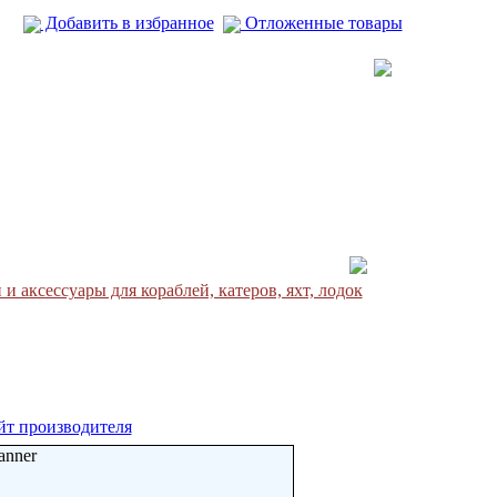
Добавить в избранное
Отложенные товары
 и аксесcуары для кораблей, катеров, яхт, лодок
йт производителя
anner