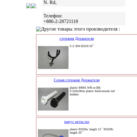
N. Rd,
Телефон:
+886-2-28721118
Другие товары этого производителя :
стержня Держатели
S.S.304 85310:10``
Серия стержня Держатели
plastic 84001:WH or BK
9.5x9x28cm plastic flush-mount rod
holders
парус кеты газ
plastic 81020a: length 12`` 81020b:
length 20``