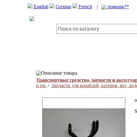
English
German
French
|
помощь**
Описание товара
Транспортные средства, запчасти и аксессуа
и пр.
/
Запчасти для кораблей, катеров, яхт, лод
r
S