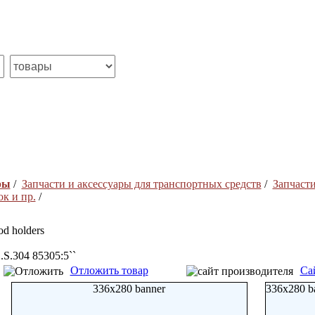
ры
/
Запчасти и аксесcуары для транспортных средств
/
Запчасти
ок и пр.
/
od holders
.S.304 85305:5``
Отложить товар
Са
336x280 banner
336x280 b