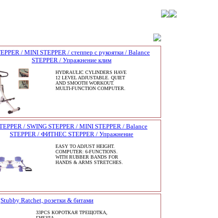
EPPER / MINI STEPPER / степпер с рукоятки / Balance
STEPPER / Упражнение клим
HYDRAULIC CYLINDERS HAVE
12 LEVEL ADJUSTABLE. QUIET
AND SMOOTH WORKOUT.
MULTI-FUNCTION COMPUTER.
TEPPER / SWING STEPPER / MINI STEPPER / Balance
STEPPER / ФИТНЕС STEPPER / Упражнение
EASY TO ADJUST HEIGHT.
COMPUTER: 6-FUNCTIONS.
WITH RUBBER BANDS FOR
HANDS & ARMS STRETCHES.
Stubby Ratchet, розетки & битами
33PCS КОРОТКАЯ ТРЕЩОТКА,
ГНЕЗДА