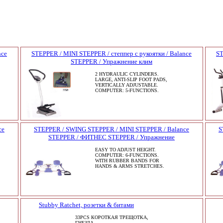
nce
STEPPER / MINI STEPPER / степпер с рукоятки / Balance
ST
STEPPER / Упражнение клим
2 HYDRAULIC CYLINDERS.
LARGE, ANTI-SLIP FOOT PADS,
VERTICALLY ADJUSTABLE.
COMPUTER: 5-FUNCTIONS.
ce
STEPPER / SWING STEPPER / MINI STEPPER / Balance
S
STEPPER / ФИТНЕС STEPPER / Упражнение
EASY TO ADJUST HEIGHT.
COMPUTER: 6-FUNCTIONS.
WITH RUBBER BANDS FOR
HANDS & ARMS STRETCHES.
Stubby Ratchet, розетки & битами
33PCS КОРОТКАЯ ТРЕЩОТКА,
ГНЕЗДА