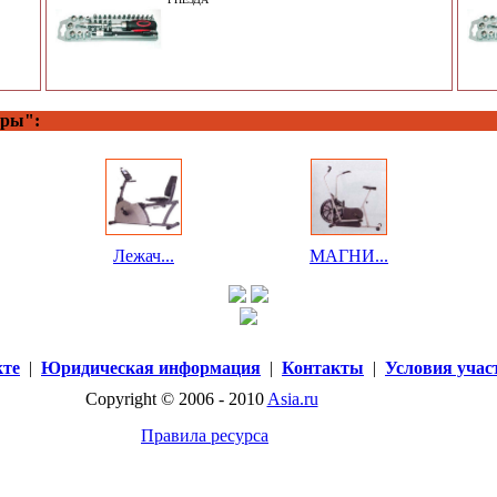
еры":
Лежач...
МАГНИ...
кте
|
Юридическая информация
|
Контакты
|
Условия учас
Copyright © 2006 - 2010
Asia.ru
Правила ресурса