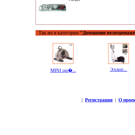
Так же в категории
"Домашние велотренаж
Эллип...
MINI ци�...
|
Регистрация
|
О прое