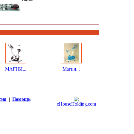
МАГНИ...
Магни...
тия
|
Помощь
eHouseHolding.com