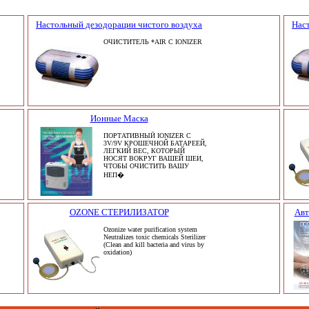
Настольный дезодорации чистого воздуха
Нас
ОЧИСТИТЕЛЬ *AIR С IONIZER
Ионные Маска
ПОРТАТИВНЫЙ IONIZER С
3V/9V КРОШЕЧНОЙ БАТАРЕЕЙ,
ЛЕГКИЙ ВЕС, КОТОРЫЙ
НОСЯТ ВОКРУГ ВАШЕЙ ШЕИ,
ЧТОБЫ ОЧИСТИТЬ ВАШУ
НЕП�
OZONE СТЕРИЛИЗАТОР
Авт
Ozonize water purification system
Neutralizes toxic chemicals Sterilizer
(Clean and kill bacteria and virus by
oxidation)