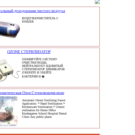
тольный дезодорации чистого воздуха
ВОЗДУХООЧИСТИТЕЛЬ С
IONIZER
OZONE СТЕРИЛИЗАТОР
ОЗОНИРУЙТЕ СИСТЕМУ
ОЧИСТКИ ВОДЫ,
НЕЙТРАЛИЗУЕТ ЯДОВИТЫЙ
СТЕРИЛИЗАТОР ХИМИКАТОВ
(УБЕРИТЕ И УБЕЙТЕ
БАКТЕРИИ И �
оматическая Озон Стерилизация кран
Automatic Ozone Sterilizing Faucet
Application: * Hand Sterilization *
Kitchenware Sterilization * Utensil
sterlization for Home Office
Kindergarten School Hospital Dental
Clinic Any public places