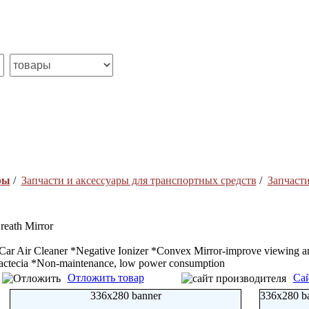
ры
/
Запчасти и аксесcуары для транспортных средств
/
Запчасти
reath Mirror
Car Air Cleaner *Negative Ionizer *Convex Mirror-improve viewing a
actecia *Non-maintenance, low power consumption
Отложить товар
Сай
336x280 banner
336x280 b