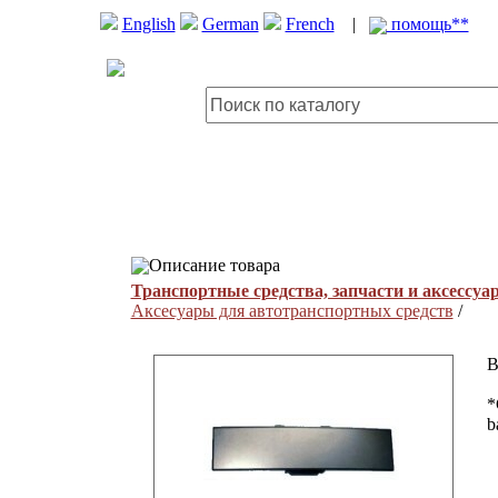
English
German
French
|
помощь**
Описание товара
Транспортные средства, запчасти и аксессуа
Аксесуары для автотранспортных средств
/
B
*
b