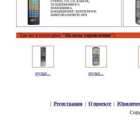
СТЕРЕО, CD, LD, КАБЕЛЬ,
ТЕЛЕВИЗИОННОГО
ПОМОЩНИКА,
КОНДИЦИОНЕР, ВЕНТИЛЯТОР,
МИКРОВОЛНОВУЮ ПЕЧ
Так же в категории
"Пульты управления":
пульт...
пульт...
|
Регистрация
|
О проекте
|
Юридичес
Copy