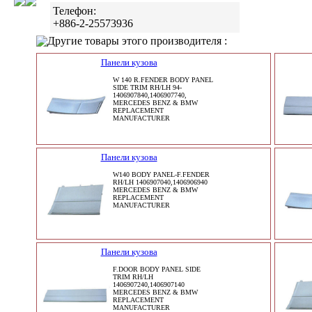
Телефон:
+886-2-25573936
Другие товары этого производителя :
Панели кузова
W 140 R.FENDER BODY PANEL
SIDE TRIM RH/LH 94-
1406907840,1406907740,
MERCEDES BENZ & BMW
REPLACEMENT
MANUFACTURER
Панели кузова
W140 BODY PANEL-F.FENDER
RH/LH 1406907040,1406906940
MERCEDES BENZ & BMW
REPLACEMENT
MANUFACTURER
Панели кузова
F.DOOR BODY PANEL SIDE
TRIM RH/LH
1406907240,1406907140
MERCEDES BENZ & BMW
REPLACEMENT
MANUFACTURER