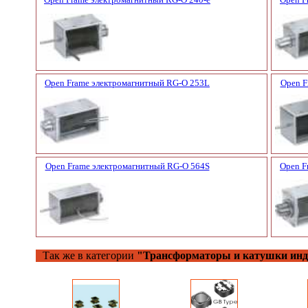
Open Frame электромагнитный RG-O 253L
Open F
Open Frame электромагнитный RG-O 564S
Open F
Так же в категории
"Трансформаторы и катушки инд