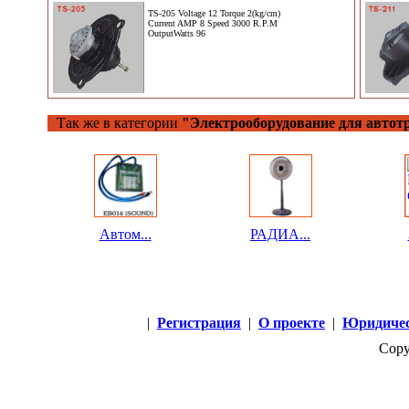
TS-205 Voltage 12 Torque 2(kg/cm)
Current AMP 8 Speed 3000 R.P.M
OutputWatts 96
Так же в категории
"Электрооборудование для автот
Автом...
РАДИА...
|
Регистрация
|
О проекте
|
Юридичес
Copy