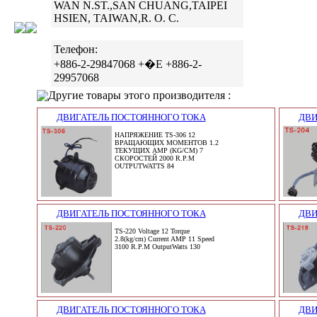
WAN N.ST.,SAN CHUANG,TAIPEI
HSIEN, TAIWAN,R. O. C.
Телефон:
+886-2-29847068 +�E +886-2-
29957068
Другие товары этого производителя :
ДВИГАТЕЛЬ ПОСТОЯННОГО ТОКА
ДВИ
НАПРЯЖЕНИЕ TS-306 12
ВРАЩАЮЩИХ МОМЕНТОВ 1.2
ТЕКУЩИХ AMP (KG/CM) 7
СКОРОСТЕЙ 2000 R.P.M
OUTPUTWATTS 84
ДВИГАТЕЛЬ ПОСТОЯННОГО ТОКА
ДВИ
TS-220 Voltage 12 Torque
2.8(kg/cm) Current AMP 11 Speed
3100 R.P.M OutputWatts 130
ДВИГАТЕЛЬ ПОСТОЯННОГО ТОКА
ДВИ