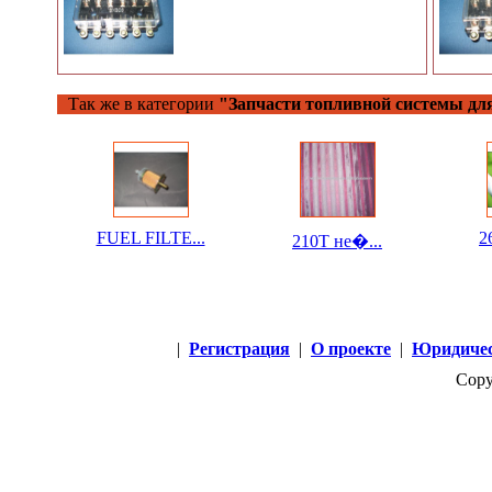
Так же в категории
"Запчасти топливной системы дл
FUEL FILTE...
2
210T не�...
|
Регистрация
|
О проекте
|
Юридичес
Copy