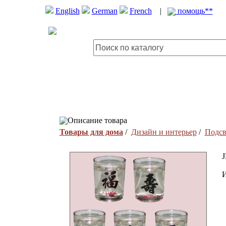
English
German
French
|
помощь**
Описание товара
Товары для дома
/
Дизайн и интерьер
/
Подсв