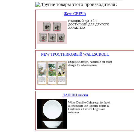
Другие товары этого производителя :
Желе СВЕЧА
ИЗЯЩНЫЙ ДИЗАЙН,
ДОСТУПНЫЙ ДЛЯ ДРУГОГО
ХАРАКТЕРА
NEW ТРОСТНИКОВЫЙ WALLSCROLL
Exquisite design, Available for other
design for advertisement
ЛАПШИ миски
White Durable China esp. for hotel
& restaurant use, Special orders &
Customer`s Parttern Logos are
welcome,