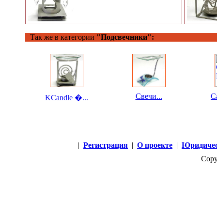
Так же в категории
"Подсвечники":
Свечи...
C
KCandle �...
|
Регистрация
|
О проекте
|
Юридичес
Copy