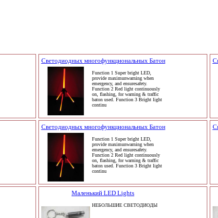
Светодиодных многофункциональных Батон
С
Function 1 Super bright LED,
provide maximunwarning when
emergency, and ensuresafety.
Function 2 Red light continuously
on, flashing, for warning & traffic
baton used. Function 3 Bright light
continu
Светодиодных многофункциональных Батон
С
Function 1 Super bright LED,
provide maximunwarning when
emergency, and ensuresafety.
Function 2 Red light continuously
on, flashing, for warning & traffic
baton used. Function 3 Bright light
continu
Маленький LED Lights
НЕБОЛЬШИЕ СВЕТОДИОДЫ