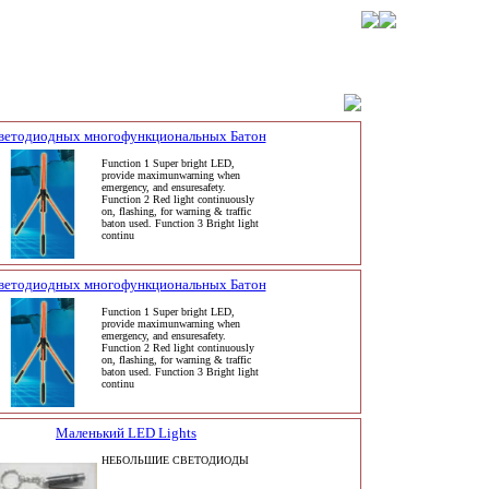
ветодиодных многофункциональных Батон
Function 1 Super bright LED,
provide maximunwarning when
emergency, and ensuresafety.
Function 2 Red light continuously
on, flashing, for warning & traffic
baton used. Function 3 Bright light
continu
ветодиодных многофункциональных Батон
Function 1 Super bright LED,
provide maximunwarning when
emergency, and ensuresafety.
Function 2 Red light continuously
on, flashing, for warning & traffic
baton used. Function 3 Bright light
continu
Маленький LED Lights
НЕБОЛЬШИЕ СВЕТОДИОДЫ