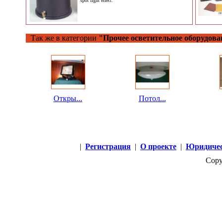
spot light effect.
Так же в категории
"Прочее осветительное оборудова
Откры...
Потол...
|
Регистрация
|
О проекте
|
Юридичес
Copy