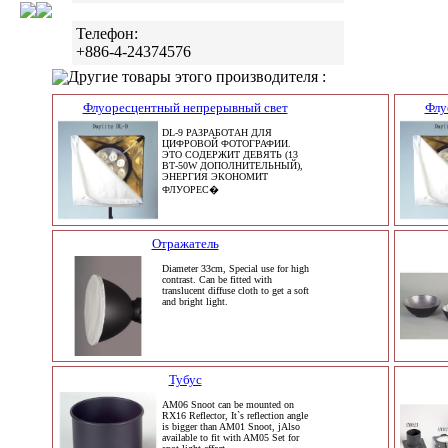
Телефон:
+886-4-24374576
Другие товары этого производителя :
Флуоресцентный непрерывный свет
Флу
DL-9 РАЗРАБОТАН ДЛЯ
ЦИФРОВОЙ ФОТОГРАФИИ.
ЭТО СОДЕРЖИТ ДЕВЯТЬ (13
ВТ-50W ДОПОЛНИТЕЛЬНЫЙ),
ЭНЕРГИЯ ЭКОНОМИТ
ФЛУОРЕС�
Отражатель
Diameter 33cm, Special use for high
contrast. Can be fitted with
translucent diffuse cloth to get a soft
and bright light.
Тубус
AM06 Snoot can be mounted on
RX16 Reflector, It`s reflection angle
is bigger than AM01 Snoot, jAlso
available to fit with AM05 Set for