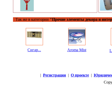
Так же в категории
"Прочие элементы декора и интер
Сигар...
Aroma Mist
L
|
Регистрация
|
О проекте
|
Юридичес
Copy