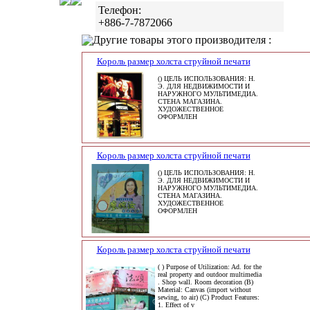
Телефон:
+886-7-7872066
Другие товары этого производителя :
Король размер холста струйной печати
() ЦЕЛЬ ИСПОЛЬЗОВАНИЯ: Н.
Э. ДЛЯ НЕДВИЖИМОСТИ И
НАРУЖНОГО МУЛЬТИМЕДИА.
СТЕНА МАГАЗИНА.
ХУДОЖЕСТВЕННОЕ
ОФОРМЛЕН
Король размер холста струйной печати
() ЦЕЛЬ ИСПОЛЬЗОВАНИЯ: Н.
Э. ДЛЯ НЕДВИЖИМОСТИ И
НАРУЖНОГО МУЛЬТИМЕДИА.
СТЕНА МАГАЗИНА.
ХУДОЖЕСТВЕННОЕ
ОФОРМЛЕН
Король размер холста струйной печати
( ) Purpose of Utilization: Ad. for the
real property and outdoor multimedia
. Shop wall. Room decoration (B)
Material: Canvas (import without
sewing, to air) (C) Product Features:
1. Effect of v