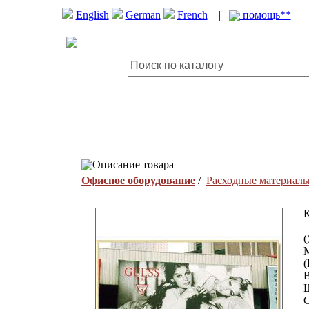
English
German
French
|
помощь**
Описание товара
Офисное оборудование
/
Расходные материал
K