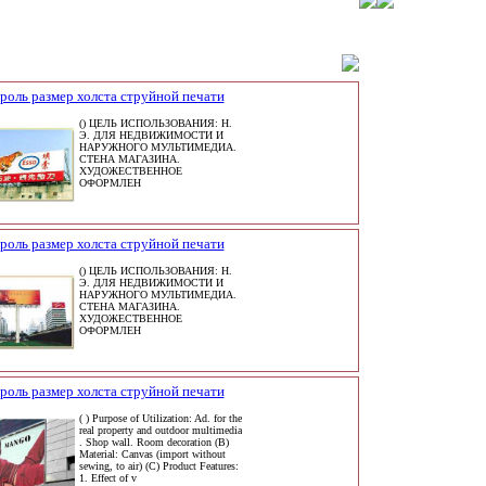
роль размер холста струйной печати
() ЦЕЛЬ ИСПОЛЬЗОВАНИЯ: Н.
Э. ДЛЯ НЕДВИЖИМОСТИ И
НАРУЖНОГО МУЛЬТИМЕДИА.
СТЕНА МАГАЗИНА.
ХУДОЖЕСТВЕННОЕ
ОФОРМЛЕН
роль размер холста струйной печати
() ЦЕЛЬ ИСПОЛЬЗОВАНИЯ: Н.
Э. ДЛЯ НЕДВИЖИМОСТИ И
НАРУЖНОГО МУЛЬТИМЕДИА.
СТЕНА МАГАЗИНА.
ХУДОЖЕСТВЕННОЕ
ОФОРМЛЕН
роль размер холста струйной печати
( ) Purpose of Utilization: Ad. for the
real property and outdoor multimedia
. Shop wall. Room decoration (B)
Material: Canvas (import without
sewing, to air) (C) Product Features:
1. Effect of v