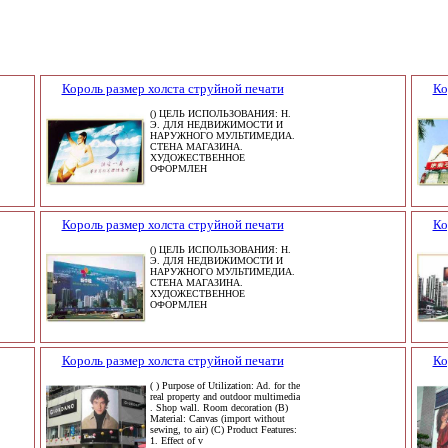
Король размер холста струйной печати
Ко
() ЦЕЛЬ ИСПОЛЬЗОВАНИЯ: Н.
Э. ДЛЯ НЕДВИЖИМОСТИ И
НАРУЖНОГО МУЛЬТИМЕДИА.
СТЕНА МАГАЗИНА.
ХУДОЖЕСТВЕННОЕ
ОФОРМЛЕН
Король размер холста струйной печати
Ко
() ЦЕЛЬ ИСПОЛЬЗОВАНИЯ: Н.
Э. ДЛЯ НЕДВИЖИМОСТИ И
НАРУЖНОГО МУЛЬТИМЕДИА.
СТЕНА МАГАЗИНА.
ХУДОЖЕСТВЕННОЕ
ОФОРМЛЕН
Король размер холста струйной печати
Ко
( ) Purpose of Utilization: Ad. for the
real property and outdoor multimedia
. Shop wall. Room decoration (B)
Material: Canvas (import without
sewing, to air) (C) Product Features:
1. Effect of v