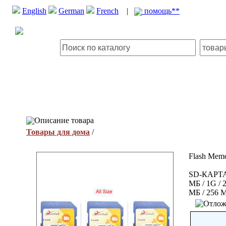
English
German
French
|
помощь**
Описание товара
Товары для дома
/
Flash Mem
SD-КАРТА 
МБ / 1G /
МБ / 256 М