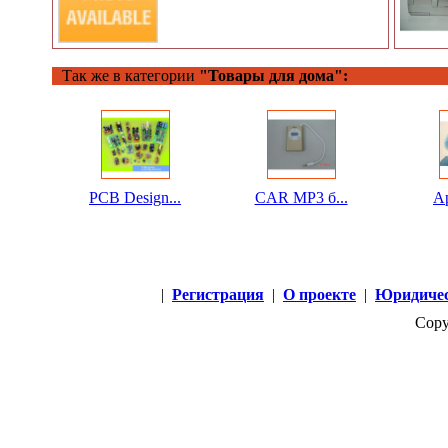
Так же в категории
"Товары для дома":
PCB Design...
CAR MP3 б...
Ap
|
Регистрация
|
О проекте
|
Юридичес
Copy