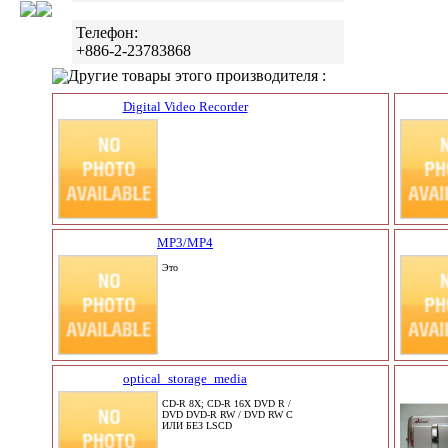
Телефон:
+886-2-23783868
Другие товары этого производителя :
Digital Video Recorder
MP3/MP4
Это
optical_storage_media
CD-R 8X; CD-R 16X DVD R /
DVD DVD-R RW / DVD RW С
ИЛИ БЕЗ LSCD