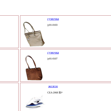
сумочка
jy01-0103
сумочка
jy01-0107
железо
CEA-2068 凯*