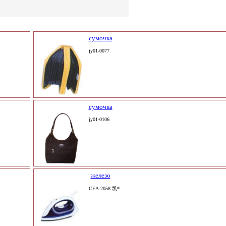
сумочка
jy01-0077
сумочка
jy01-0106
железо
CEA-2058 凯*