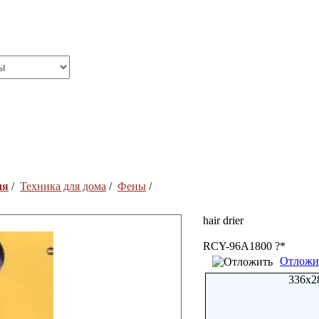
ия
/
Техника для дома
/
Фены
/
hair drier
RCY-96A1800 ?*
Отложи
336x2