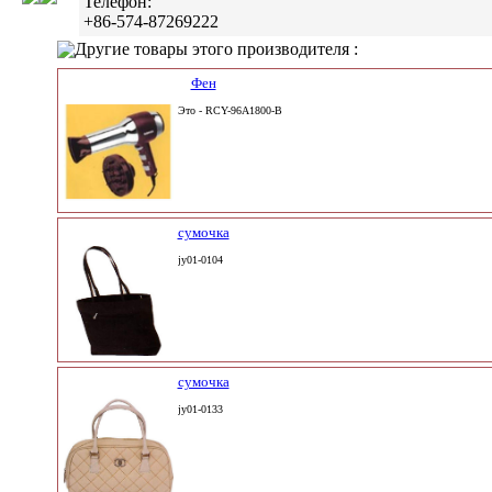
Телефон:
+86-574-87269222
Другие товары этого производителя :
Фен
Это - RCY-96A1800-B
сумочка
jy01-0104
сумочка
jy01-0133