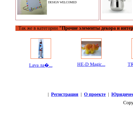
DESIGN WELCOMED
Так же в категории
"Прочие элементы декора и интер
HE-D Magic...
TR
Lava ла�...
|
Регистрация
|
О проекте
|
Юридичес
Copy