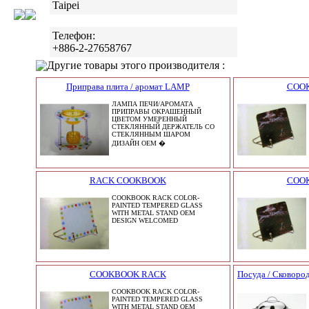
Taipei
Телефон:
+886-2-27658767
Другие товары этого производителя :
Приправа плита / аромат LAMP
COO
ЛАМПА ПЕЧИ/АРОМАТА
ПРИПРАВЫ ОКРАШЕННЫЙ
ЦВЕТОМ УМЕРЕННЫЙ
СТЕКЛЯННЫЙ ДЕРЖАТЕЛЬ СО
СТЕКЛЯННЫМ ШАРОМ
ДИЗАЙН OEM �
RACK COOKBOOK
COO
COOKBOOK RACK COLOR-
PAINTED TEMPERED GLASS
WITH METAL STAND OEM
DESIGN WELCOMED
COOKBOOK RACK
Посуда / Сковород
COOKBOOK RACK COLOR-
PAINTED TEMPERED GLASS
WITH METAL STAND OEM