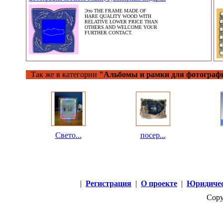
Это THE FRAME MADE OF
HARE QUALITY WOOD WITH
RELATIVE LOWER PRICE THAN
OTHERS AND WELCOME YOUR
FURTHER CONTACT.
Так же в категории
"Альбомы и рамки для фотограф
Свето...
посер...
|
Регистрация
|
О проекте
|
Юридичес
Copy