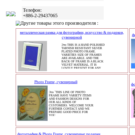
Телефон:
+886-2-29437065
Другие товары этого производителя :
металлическая рамка для фотографии, искусство & подарков,
ф
сувенирной
Это THIS IS A HAND POLISHED
TARNISH RESISTANT SILVER
PLATED PHOTO FRAME.
VARIETIES SIZE OF FRAMES
ARE AVAILABLE. AND THE
BACK OF FRAME IS A BLACK
VELVET MATERIAL. IT IS
LOVELY PRESENT FOR ANY
OCCAS
Photo Frame, сувенирный
фо
Это `THIS LINE OF PHOTO
FRAME HAVE VARIETY ITEMS
AND FASHION DESIGNS FOR
OUR ALL KINDS OF
CUSTOMERS. WELCOME YOUR
FURTHER CONTACT AND WE
PREPARE GOOD PRICE FOR
YOU.
фотография & Photo Frame, сувенирные подарки