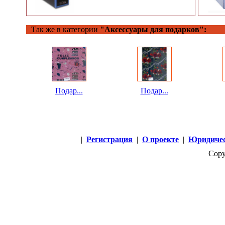
Так же в категории
"Аксессуары для подарков":
Подар...
Подар...
|
Регистрация
|
О проекте
|
Юридичес
Copy