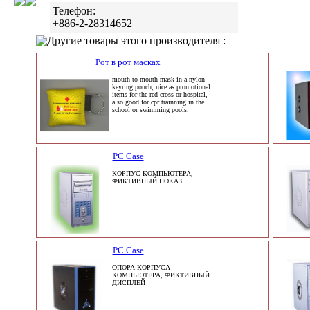
Телефон:
+886-2-28314652
Другие товары этого производителя :
Рот в рот масках
mouth to mouth mask in a nylon
keyring pouch, nice as promotional
items for the red cross or hospital,
also good for cpr trainning in the
school or swimming pools.
PC Case
КОРПУС КОМПЬЮТЕРА,
ФИКТИВНЫЙ ПОКАЗ
PC Case
ОПОРА КОРПУСА
КОМПЬЮТЕРА, ФИКТИВНЫЙ
ДИСПЛЕЙ