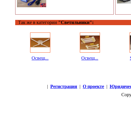
Так же в категории
"Светильники":
Освещ...
Освещ...
|
Регистрация
|
О проекте
|
Юридичес
Copy