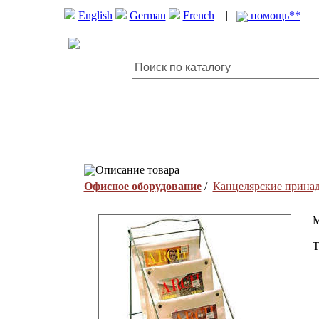
English
German
French
|
помощь**
Описание товара
Офисное оборудование
/
Канцелярские прина