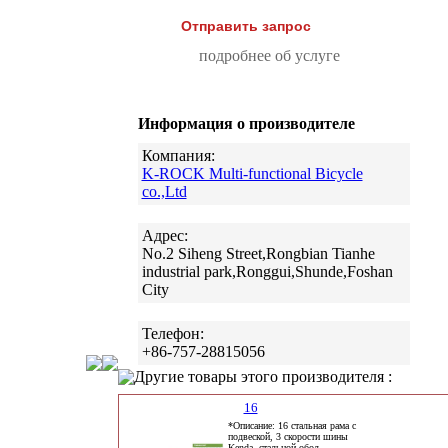
Отправить запрос
подробнее об услуге
Информация о производителе
Компания:
K-ROCK Multi-functional Bicycle
co.,Ltd
Адрес:
No.2 Siheng Street,Rongbian Tianhe
industrial park,Ronggui,Shunde,Foshan
City
Телефон:
+86-757-28815056
Другие товары этого производителя :
16
*Описание: 16 стальная рама с
подвеской, 3 скорости шины
Kenda, стальной обод,