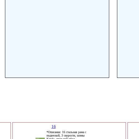
16
*Описание: 16 стальная рама с
подвеской, 3 скорости, шины
Kenda, стальной обод,