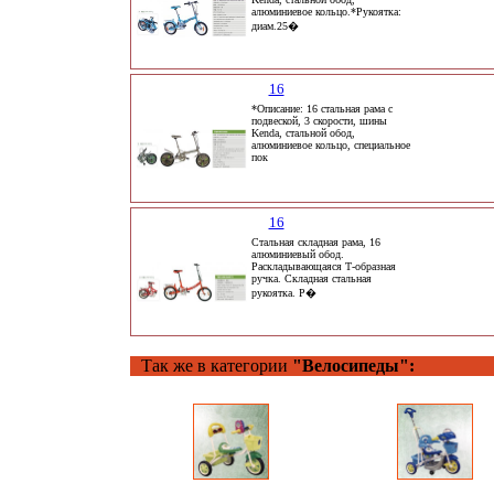
алюминиевое кольцо.*Рукоятка:
диам.25�
16
*Описание: 16 стальная рама с
подвеской, 3 скорости, шины
Kenda, стальной обод,
алюминиевое кольцо, специальное
пок
16
Стальная складная рама, 16
алюминиевый обод.
Раскладывающаяся Т-образная
ручка. Складная стальная
рукоятка. Р�
Так же в категории
"Велосипеды":