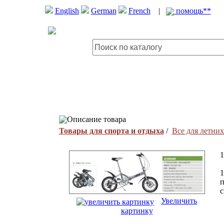
English
German
French
|
помощь**
Описание товара
Товары для спорта и отдыха
/
Все для летних
1
1
п
с
Увеличить
картинку