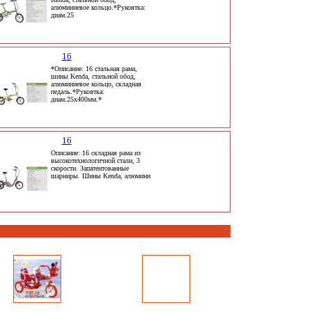
алюминиевое кольцо.*Рукоятка:
диам.25
16
*Описание: 16 стальная рама,
шины Kenda, стальной обод,
алюминиевое кольцо, складная
педаль.*Рукоятка:
диам.25х400мм.*
16
Описание: 16 складная рама из
высокотехнологичной стали, 3
скорости. Запатентованные
шарниры. Шины Kenda, алюмини