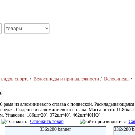
 видов спорта
/
Велосипеды и принадлежности
/
Велосипеды
/
6
6 рама из алюминиевого сплава с подвеской. Раскладывающаяся 
ередач. Сиденье из алюминиевого сплава. Масса нетто: 11.86кг. 
м. Упаковка: 186шт/20`, 372шт/40`, 462шт/40HQ`.
Отложить товар
Са
336x280 banner
336x280 b