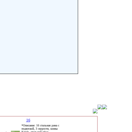
16
*Описание: 16 стальная рама с
подвеской, 3 скорости, шины
Kenda, стальной обод,