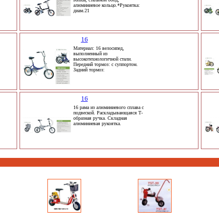
алюминиевое кольцо.*Рукоятка:
диам.21
16
Материал: 16 велосипед,
выполненный из
высокотехнологичной стали.
Передний тормоз: с суппортом.
Задний тормоз:
16
16 рама из алюминиевого сплава с
подвеской. Раскладывающаяся Т-
образная ручка. Складная
алюминиевая рукоятка.