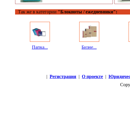
Так же в категории
"Блокноты / ежедневники":
Папка...
Бизне...
|
Регистрация
|
О проекте
|
Юридичес
Copy