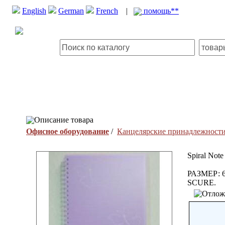
English
German
French
|
помощь**
Описание товара
Офисное оборудование
/
Канцелярские принадлежност
Spiral Not
РАЗМЕР: 6X
SCURE.