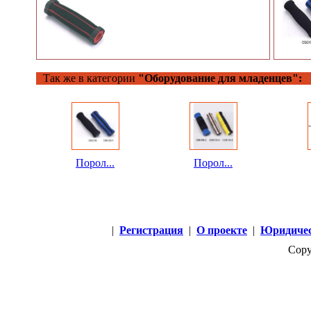
Так же в категории
"Оборудование для младенцев":
Порол...
Порол...
|
Регистрация
|
О проекте
|
Юридичес
Copy