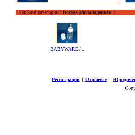
Так же в категории
"Посуда для младенцев":
BABYWARE /...
|
Регистрация
|
О проекте
|
Юридичес
Copy