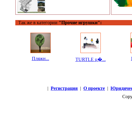
Так же в категории
"Прочие игрушки":
Пляжн...
TURTLE ц�...
|
Регистрация
|
О проекте
|
Юридичес
Copy