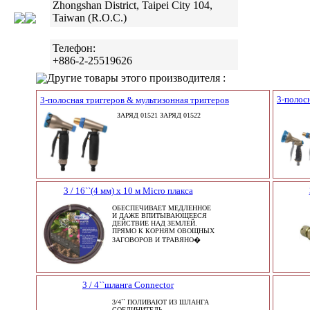
Zhongshan District, Taipei City 104,
Taiwan (R.O.C.)
Телефон:
+886-2-25519626
Другие товары этого производителя :
3-полос
3-полосная триггеров & мультизонная триггеров
ЗАРЯД 01521 ЗАРЯД 01522
3 / 16``(4 мм) х 10 м Micro плакса
ОБЕСПЕЧИВАЕТ МЕДЛЕННОЕ
И ДАЖЕ ВПИТЫВАЮЩЕЕСЯ
ДЕЙСТВИЕ НАД ЗЕМЛЕЙ.
ПРЯМО К КОРНЯМ ОВОЩНЫХ
ЗАГОВОРОВ И ТРАВЯНО�
3 / 4``шланга Connector
3/4`` ПОЛИВАЮТ ИЗ ШЛАНГА
СОЕДИНИТЕЛЬ