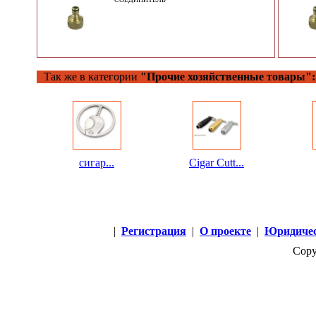
Так же в категории
"Прочие хозяйственные товары":
сигар...
Cigar Cutt...
|
Регистрация
|
О проекте
|
Юридичес
Copy