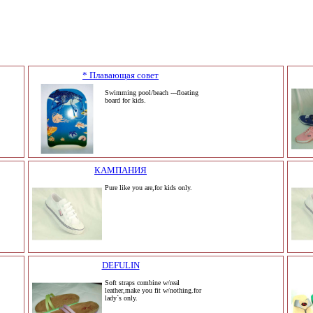
* Плавающая совет
Swimming pool/beach ---floating
board for kids.
КАМПАНИЯ
Pure like you are,for kids only.
DEFULIN
Soft straps combine w/real
leather,make you fit w/nothing.for
lady`s only.