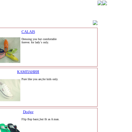
CALAIS
Dressing you but comfortable
forever. for lady`s only.
КАМПАНИЯ
Pure like you are,for kids only.
Dodge
Flip flop basic,but fit as A man.