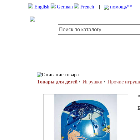
English
German
French
|
помощь**
Описание товара
Товары для детей
/
Игрушки
/
Прочие игруш
*