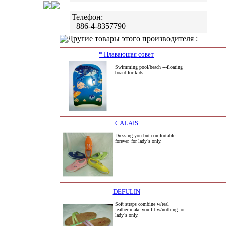
Телефон:
+886-4-8357790
Другие товары этого производителя :
* Плавающая совет
Swimming pool/beach ---floating
board for kids.
CALAIS
Dressing you but comfortable
forever. for lady`s only.
DEFULIN
Soft straps combine w/real
leather,make you fit w/nothing.for
lady`s only.