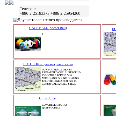
Телефон:
+886-2-25183373 +886-2-25954260
Другие товары этого производителя :
CAGE BALL (Soccer Ball)
ПО
1.
ПОТОЛОК подвесная решетчатая
OUR MATERIALS ARE IN
PREPAINTED COIL SURFACE 20-
25 MICRO,BACKING 5-10
MICRO,AND IN ZINC COATING
120G,THICKNESS 0.31 mm TO
0.38mm GALVANIZED STEEL
Citrus Juicer
СОКОВЫЖИМАЛКА
ЦИТРУСОВЫХ