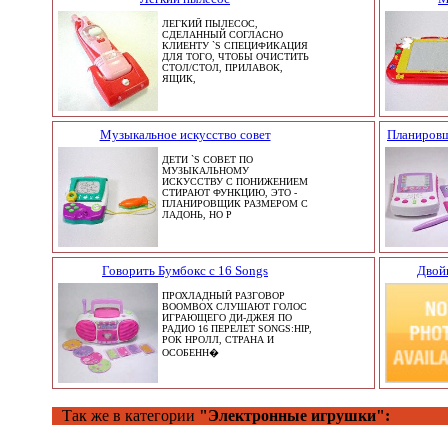
ЛЕГКИЙ ПЫЛЕСОС,
СДЕЛАННЫЙ СОГЛАСНО
КЛИЕНТУ `S СПЕЦИФИКАЦИЯ
ДЛЯ ТОГО, ЧТОБЫ ОЧИСТИТЬ
СТОЛ/СТОЛ, ПРИЛАВОК,
ЯЩИК,
Музыкальное искусство совет
Планировщ
ДЕТИ `S СОВЕТ ПО
МУЗЫКАЛЬНОМУ
ИСКУССТВУ С ПОНИЖЕНИЕМ
СТИРАЮТ ФУНКЦИЮ, ЭТО -
ПЛАНИРОВЩИК РАЗМЕРОМ С
ЛАДОНЬ, НО Р
Говорить Бумбокс с 16 Songs
Двойн
ПРОХЛАДНЫЙ РАЗГОВОР
BOOMBOX СЛУШАЮТ ГОЛОС
ИГРАЮЩЕГО ДИ-ДЖЕЯ ПО
РАДИО 16 ПЕРЕЛЕТ SONGS:HIP,
РОК НРОЛЛ, СТРАНА И
ОСОБЕНН�
Так же в категории
"Электронные игрушки":