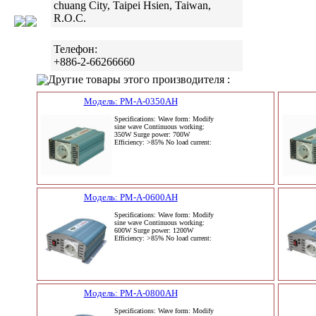
chuang City, Taipei Hsien, Taiwan,
R.O.C.
Телефон:
+886-2-66266660
Другие товары этого производителя :
Модель: PM-A-0350AH
Specifications: Wave form: Modify
sine wave Continuous working:
350W Surge power: 700W
Efficiency: >85% No load current:
Модель: PM-A-0600AH
Specifications: Wave form: Modify
sine wave Continuous working:
600W Surge power: 1200W
Efficiency: >85% No load current:
Модель: PM-A-0800AH
Specifications: Wave form: Modify