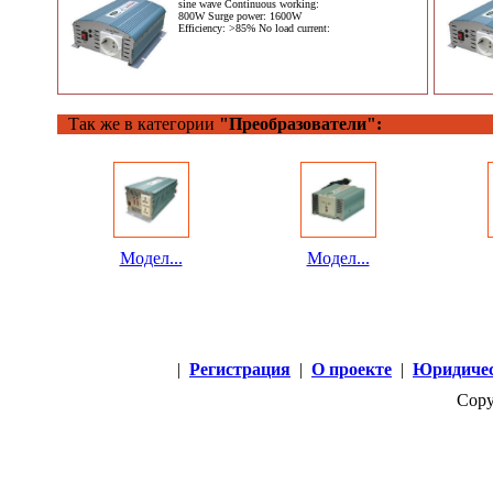
sine wave Continuous working:
800W Surge power: 1600W
Efficiency: >85% No load current:
Так же в категории
"Преобразователи":
Модел...
Модел...
|
Регистрация
|
О проекте
|
Юридичес
Copy