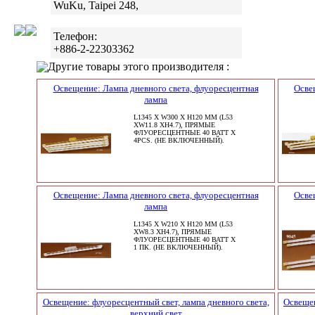
WuKu, Taipei 248,
Телефон:
+886-2-22303362
Другие товары этого производителя :
Освещение: Лампа дневного света, флуоресцентная
Осве
лампа
L1345 X W300 X H120 MM (L53
XW11.8 XH4.7), ПРЯМЫЕ
ФЛУОРЕСЦЕНТНЫЕ 40 ВАТТ X
4PCS. (НЕ ВКЛЮЧЕННЫЙ).
Освещение: Лампа дневного света, флуоресцентная
Осве
лампа
L1345 X W210 X H120 MM (L53
XW8.3 XH4.7), ПРЯМЫЕ
ФЛУОРЕСЦЕНТНЫЕ 40 ВАТТ X
1 ПК. (НЕ ВКЛЮЧЕННЫЙ).
Освещение: флуоресцентный свет, лампа дневного света,
Освещен
верхний свет