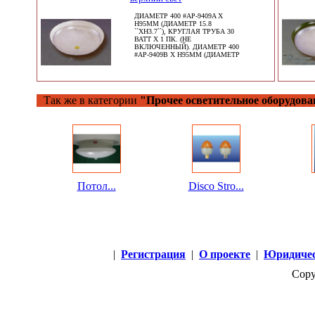
ДИАМЕТР 400 #AP-9409A X
H95MM (ДИАМЕТР 15.8
``XH3.7``), КРУГЛАЯ ТРУБА 30
ВАТТ X 1 ПК. (НЕ
ВКЛЮЧЕННЫЙ). ДИАМЕТР 400
#AP-9409B X H95MM (ДИАМЕТР
Так же в категории
"Прочее осветительное оборудова
Потол...
Disco Stro...
|
Регистрация
|
О проекте
|
Юридичес
Copy