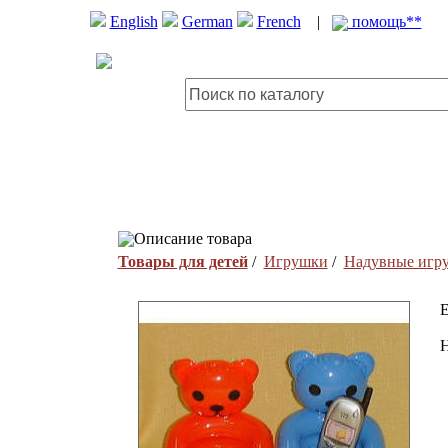
English
German
French
|
помощь**
Описание товара
Товары для детей
/
Игрушки
/
Надувные игр
E