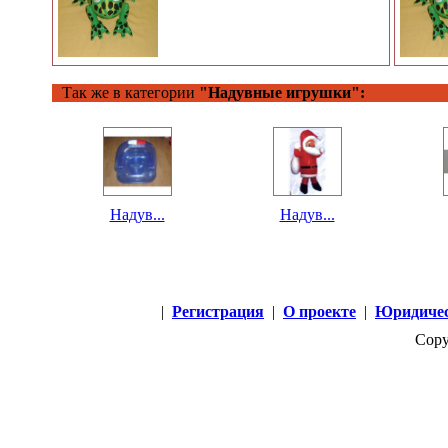
Так же в категории
"Надувные игрушки":
Надув...
Надув...
|
Регистрация
|
О проекте
|
Юридичес
Copy